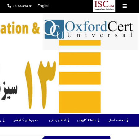
English
09054835293
صفحه اصلی
سامانه کاربران
اطلاع رسانی
محورهای کنفرانس
ر