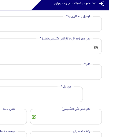
ثبت نام در کمیته علمی و داوران
ایمیل (نام کاربری) *
رمز عبور (حداقل 6 کاراکتر انگلیسی باشد) *
نام *
موبایل *
نام خانوادگی (انگلیسی)
تلفن ثابت
رشته تحصیلی
موسسه / ساز