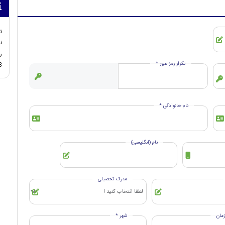
ت
ن
ر
تکرار رمز عبور *
3
نام خانوادگی *
نام (انگلیسی)
مدرک تحصیلی
مان
شهر *